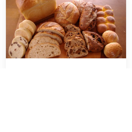
パン工房 MARIKO
35年焼き続ける自慢の味。
毎朝の食卓に、焼き立ての香りを。
パン工房へ